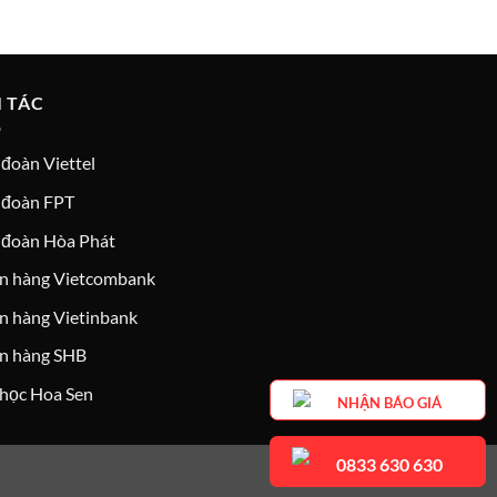
I TÁC
đoàn Viettel
 đoàn FPT
 đoàn Hòa Phát
n hàng Vietcombank
n hàng Vietinbank
n hàng SHB
 học Hoa Sen
NHẬN BÁO GIÁ
0833 630 630