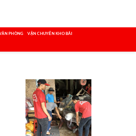
VĂN PHÒNG
VẬN CHUYỂN KHO BÃI