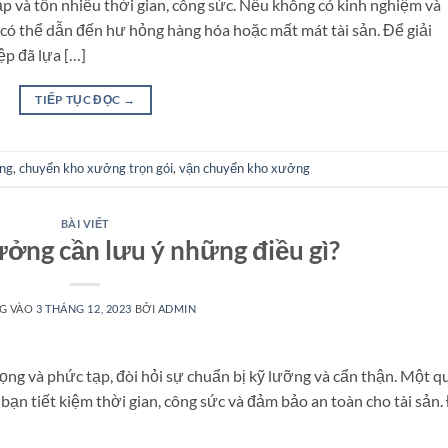
 và tốn nhiều thời gian, công sức. Nếu không có kinh nghiệm và
 có thể dẫn đến hư hỏng hàng hóa hoặc mất mát tài sản. Để giải
p đã lựa […]
TIẾP TỤC ĐỌC
→
ng
,
chuyển kho xưởng trọn gói
,
vận chuyển kho xưởng
BÀI VIẾT
ởng cần lưu ý những điều gì?
G VÀO
3 THÁNG 12, 2023
BỞI
ADMIN
ng và phức tạp, đòi hỏi sự chuẩn bị kỹ lưỡng và cẩn thận. Một q
ạn tiết kiệm thời gian, công sức và đảm bảo an toàn cho tài sản.