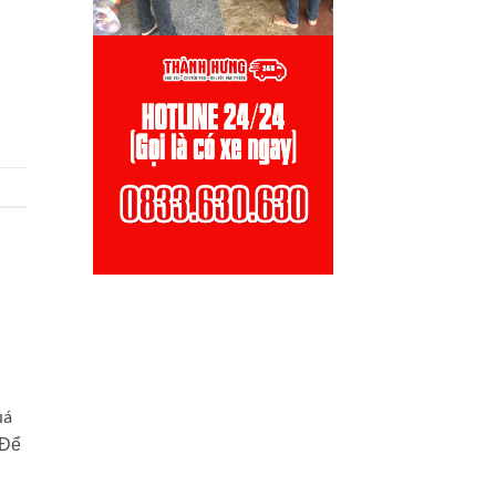
uá
 Để