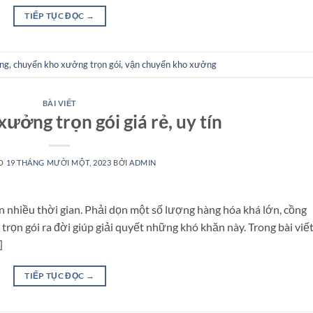
TIẾP TỤC ĐỌC
→
ng
,
chuyển kho xưởng trọn gói
,
vận chuyển kho xưởng
BÀI VIẾT
ưởng trọn gói giá rẻ, uy tín
ÀO
19 THÁNG MƯỜI MỘT, 2023
BỞI
ADMIN
n nhiều thời gian. Phải dọn một số lượng hàng hóa khá lớn, cồng
rọn gói ra đời giúp giải quyết những khó khăn này. Trong bài viế
]
TIẾP TỤC ĐỌC
→