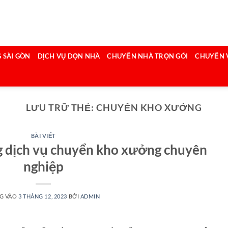
 SÀI GÒN
DỊCH VỤ DỌN NHÀ
CHUYỂN NHÀ TRỌN GÓI
CHUYỂN 
LƯU TRỮ THẺ:
CHUYỂN KHO XƯỞNG
BÀI VIẾT
g dịch vụ chuyển kho xưởng chuyên
nghiệp
G VÀO
3 THÁNG 12, 2023
BỞI
ADMIN