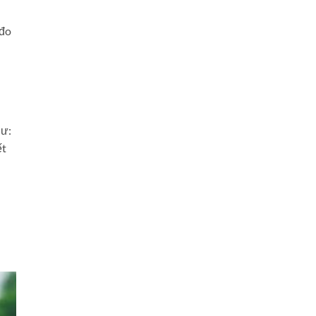
 đo
hư:
ết