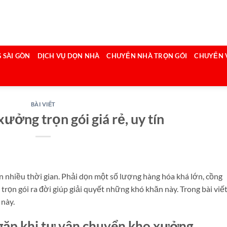
 SÀI GÒN
DỊCH VỤ DỌN NHÀ
CHUYỂN NHÀ TRỌN GÓI
CHUYỂN 
BÀI VIẾT
ưởng trọn gói giá rẻ, uy tín
n nhiều thời gian. Phải dọn một số lượng hàng hóa khá lớn, cồng
rọn gói ra đời giúp giải quyết những khó khăn này. Trong bài viế
 này.
ặp khi tự vận chuyển kho xưởng