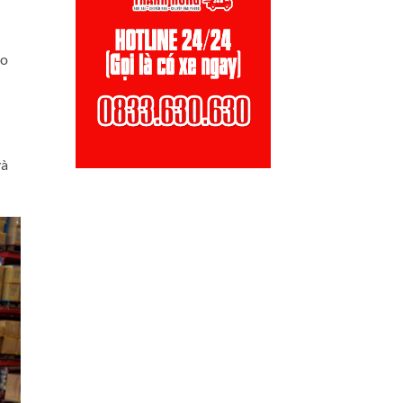
áo
và