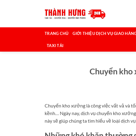
Bỏ
qua
nội
dung
TRANG CHỦ
GIỚI THIỆU DỊCH VỤ GIAO HÀNG
TAXI TẢI
Chuyển kho x
Chuyển kho xưởng là công việc vất vả và tố
kềnh… Ngày nay, dịch vụ chuyển kho xưởng t
này sẽ giúp chúng ta tìm hiểu về loại dịch vụ
Những khó khăn thường g