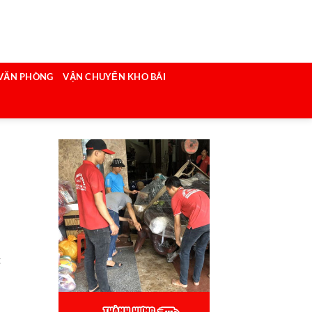
VĂN PHÒNG
VẬN CHUYỂN KHO BÃI
t