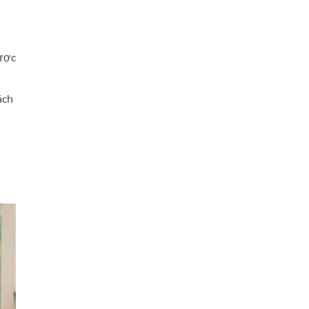
được
ách