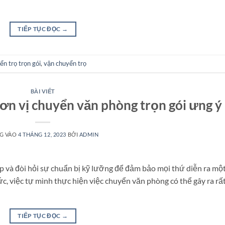
TIẾP TỤC ĐỌC
→
ển trọ trọn gói
,
vận chuyển trọ
BÀI VIẾT
đơn vị chuyển văn phòng trọn gói ưng ý
G VÀO
4 THÁNG 12, 2023
BỞI
ADMIN
 và đòi hỏi sự chuẩn bị kỹ lưỡng để đảm bảo mọi thứ diễn ra mộ
ức, việc tự mình thực hiện việc chuyển văn phòng có thể gây ra rấ
TIẾP TỤC ĐỌC
→