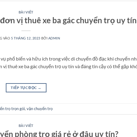
BÀI VIẾT
 đơn vị thuê xe ba gác chuyển trọ uy tín
G VÀO
5 THÁNG 12, 2023
BỞI
ADMIN
vụ phổ biến và hữu ích trong việc di chuyển đồ đạc khi chuyển nh
 vị thuê xe ba gác chuyển trọ uy tín và đáng tin cậy có thể gặp kh
TIẾP TỤC ĐỌC
→
ển trọ trọn gói
,
vận chuyển trọ
BÀI VIẾT
yển phòng trọ giá rẻ ở đâu uy tín?