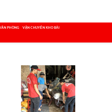
VĂN PHÒNG
VẬN CHUYỂN KHO BÃI