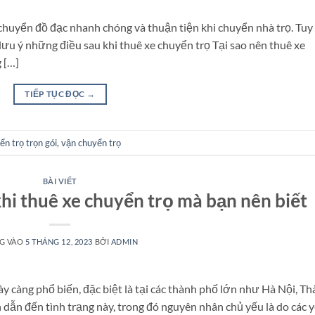
chuyển đồ đạc nhanh chóng và thuận tiện khi chuyển nhà trọ. Tuy
 lưu ý những điều sau khi thuê xe chuyển trọ Tại sao nên thuê xe
 […]
TIẾP TỤC ĐỌC
→
ển trọ trọn gói
,
vận chuyển trọ
BÀI VIẾT
hi thuê xe chuyển trọ mà bạn nên biết
G VÀO
5 THÁNG 12, 2023
BỞI
ADMIN
ày càng phổ biến, đặc biệt là tại các thành phố lớn như Hà Nội, T
dẫn đến tình trạng này, trong đó nguyên nhân chủ yếu là do các 