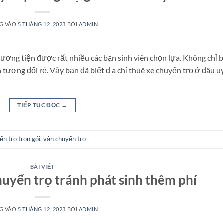
G VÀO
5 THÁNG 12, 2023
BỞI
ADMIN
hương tiện được rất nhiều các bạn sinh viên chọn lựa. Không chỉ 
n tương đối rẻ. Vậy bạn đã biết địa chỉ thuê xe chuyển trọ ở đâu u
TIẾP TỤC ĐỌC
→
ển trọ trọn gói
,
vận chuyển trọ
BÀI VIẾT
huyển trọ tránh phát sinh thêm phí
G VÀO
5 THÁNG 12, 2023
BỞI
ADMIN