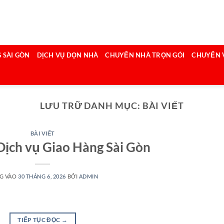
 SÀI GÒN
DỊCH VỤ DỌN NHÀ
CHUYỂN NHÀ TRỌN GÓI
CHUYỂN 
LƯU TRỮ DANH MỤC:
BÀI VIẾT
BÀI VIẾT
 Dịch vụ Giao Hàng Sài Gòn
G VÀO
30 THÁNG 6, 2026
BỞI
ADMIN
TIẾP TỤC ĐỌC
→