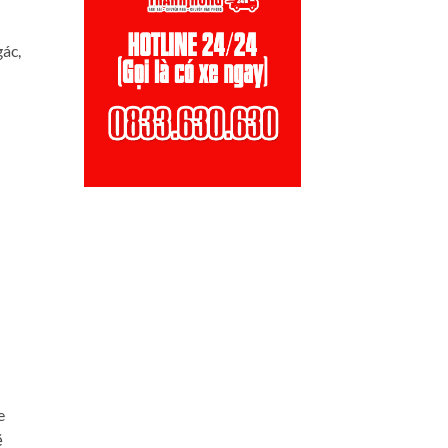
ác,
e
ẽ