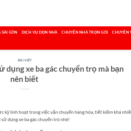
 SÀI GÒN
DỊCH VỤ DỌN NHÀ
CHUYỂN NHÀ TRỌN GÓI
CHUYỂN 
BÀI VIẾT
ử dụng xe ba gác chuyển trọ mà bạn
nên biết
c kỳ linh hoạt trong việc vận chuyển hàng hóa, tiết kiệm khá nhi
i sử dụng xe ba gác chuyển trọ nhé!