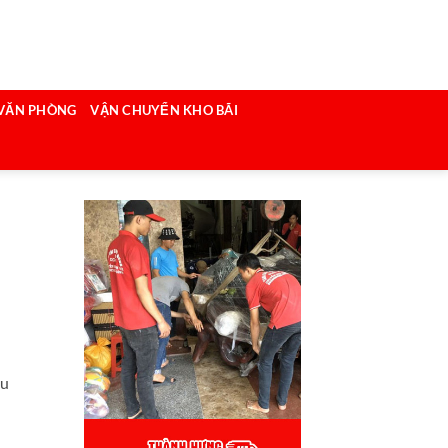
VĂN PHÒNG
VẬN CHUYỂN KHO BÃI
ều