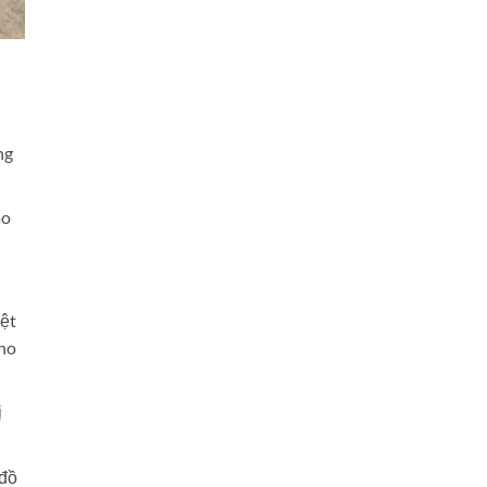
ng
ao
iệt
cho
ị
 đồ