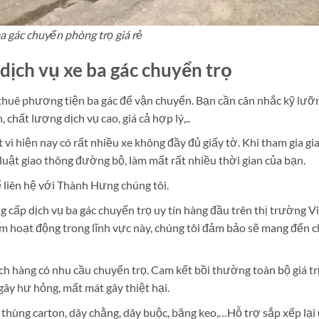
a gác chuyển phòng trọ giá rẻ
dịch vụ xe ba gác chuyển trọ
 thuê phương tiện ba gác để vận chuyển. Bạn cần cân nhắc kỹ lưỡ
 chất lượng dịch vụ cao, giá cả hợp lý,..
 vì hiện nay có rất nhiều xe không đầy đủ giấy tờ. Khi tham gia gi
 luật giao thông đường bộ, làm mất rất nhiều thời gian của bạn.
 liên hệ với Thành Hưng chúng tôi.
cấp dịch vụ ba gác chuyển trọ uy tín hàng đầu trên thị trường V
m hoạt động trong lĩnh vực này, chúng tôi đảm bảo sẽ mang đến 
ách hàng có nhu cầu chuyển trọ. Cam kết bồi thường toàn bộ giá tr
gây hư hỏng, mất mát gây thiệt hại.
 thùng carton, dây chằng, dây buộc, băng keo,…Hỗ trợ sắp xếp lại