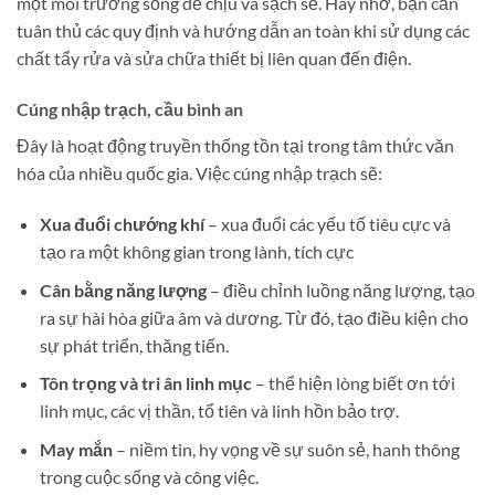
một môi trường sống dễ chịu và sạch sẽ. Hãy nhớ, bạn cần
tuân thủ các quy định và hướng dẫn an toàn khi sử dụng các
chất tẩy rửa và sửa chữa thiết bị liên quan đến điện.
Cúng nhập trạch, cầu bình an
Đây là hoạt động truyền thống tồn tại trong tâm thức văn
hóa của nhiều quốc gia. Việc cúng nhập trạch sẽ:
Xua đuổi chướng khí
– xua đuổi các yếu tố tiêu cực và
tạo ra một không gian trong lành, tích cực
Cân bằng năng lượng
– điều chỉnh luồng năng lượng, tạo
ra sự hài hòa giữa âm và dương. Từ đó, tạo điều kiện cho
sự phát triển, thăng tiến.
Tôn trọng và tri ân linh mục
– thể hiện lòng biết ơn tới
linh mục, các vị thần, tổ tiên và linh hồn bảo trợ.
May mắn
– niềm tin, hy vọng về sự suôn sẻ, hanh thông
trong cuộc sống và công việc.